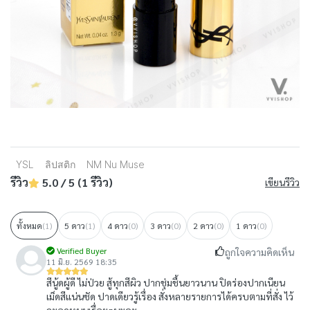
YSL
ลิปสติก
NM Nu Muse
รีวิว
5.0 / 5 (1 รีวิว)
เขียนรีวิว
ทั้งหมด
(1)
5 ดาว
(1)
4 ดาว
(0)
3 ดาว
(0)
2 ดาว
(0)
1 ดาว
(0)
Verified Buyer
ถูกใจความคิดเห็น
11 มิ.ย. 2569 18:35
สีนู้ดผู้ดี ไม่ป่วย สู้ทุกสีผิว ปากชุ่มชื้นยาวนาน ปิดร่องปากเนียน
เม็ดสีแน่นชัด ปาดเดียวรู้เรื่อง สั่งหลายรายการได้ครบตามที่สั่ง ไว้
จะอุดหนุนเรื่อยๆนะคะ