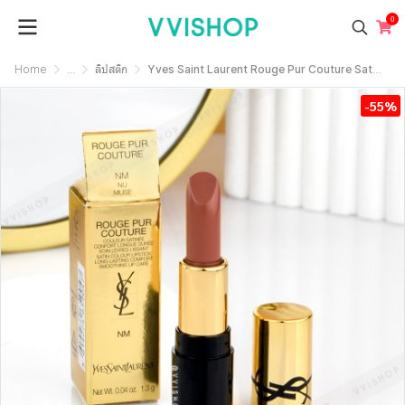
0
Home
...
ลิปสติก
Yves Saint Laurent Rouge Pur Couture Satin Lipstick 1.3g : NM Nu Muse
-55%