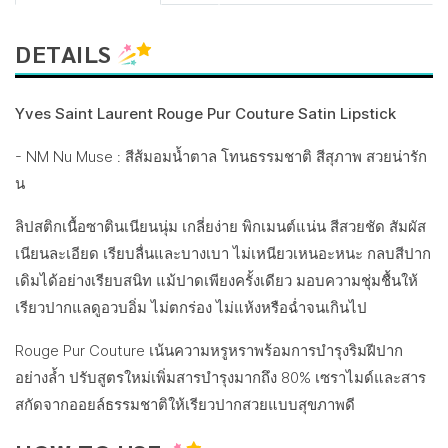
DETAILS
Yves Saint Laurent Rouge Pur Couture Satin Lipstick
- NM Nu Muse : สีส้มอมน้ำตาล โทนธรรมชาติ สีสุภาพ สวยน่ารัก
น
ลิปสติกเนื้อซาตินเนียนนุ่ม เกลี่ยง่าย พิกเมนต์แน่น สีสวยชัด สัมผัส
เนียนละเอียด เรียบลื่นและบางเบา ไม่เหนียวเหนอะหนะ กลบสีปาก
เดิมได้อย่างเรียบสนิท แม้ปาดเพียงครั้งเดียว มอบความชุ่มชื้นให้
เรียวปากแลดูอวบอิ่ม ไม่ตกร่อง ไม่แห้งหรือฉ่ำจนเกินไป
Rouge Pur Couture เน้นความหรูหราพร้อมการบำรุงริมฝีปาก
อย่างล้ำ ปรับสูตรใหม่เพิ่มสารบำรุงมากถึง 80% เซราไมด์และสาร
สกัดจากออยล์ธรรมชาติให้เรียวปากสวยแบบสุขภาพดี