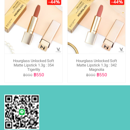
-44%
-44%
Hourglass Unlocked Soft
Hourglass Unlocked Soft
Matte Lipstick 1.3g : 354
Matte Lipstick 1.3g : 342
Tigerlily
Magnolia
฿550
฿550
฿990
฿990