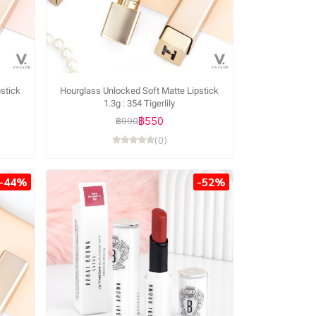
stick
Hourglass Unlocked Soft Matte Lipstick
1.3g : 354 Tigerlily
฿550
฿990
(0)
-44%
-52%