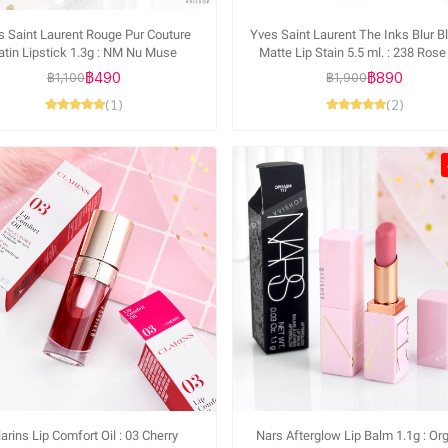
s Saint Laurent Rouge Pur Couture
Yves Saint Laurent The Inks Blur Bl
atin Lipstick 1.3g : NM Nu Muse
Matte Lip Stain 5.5 ml. : 238 Rose
฿490
฿890
฿1,100
฿1,900
(1)
(2)
larins Lip Comfort Oil : 03 Cherry
Nars Afterglow Lip Balm 1.1g : O