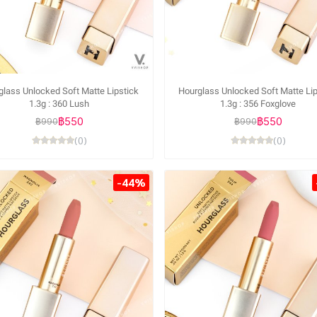
glass Unlocked Soft Matte Lipstick
Hourglass Unlocked Soft Matte Lip
1.3g : 360 Lush
1.3g : 356 Foxglove
฿550
฿550
฿990
฿990
(0)
(0)
-44%