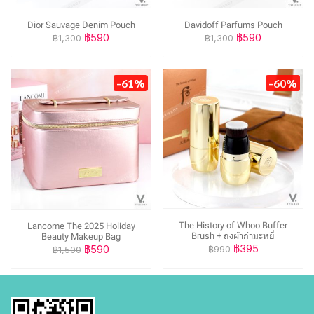
Dior Sauvage Denim Pouch
Davidoff Parfums Pouch
฿590
฿590
฿1,300
฿1,300
-61%
-60%
The History of Whoo Buffer
Lancome The 2025 Holiday
Brush + ถุงผ้ากำมะหยี่
Beauty Makeup Bag
฿395
฿590
฿990
฿1,500