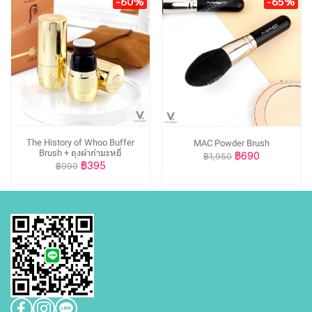
-60%
-65%
The History of Whoo Buffer
MAC Powder Brush
Brush + ถุงผ้ากำมะหยี่
฿690
฿1,950
฿395
฿990