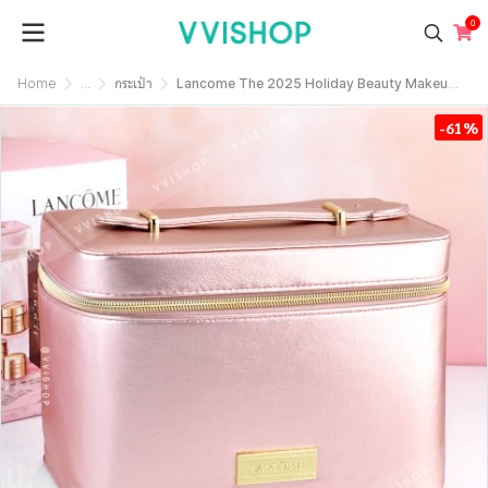
0
Home
...
กระเป๋า
Lancome The 2025 Holiday Beauty Makeup Bag
-61%