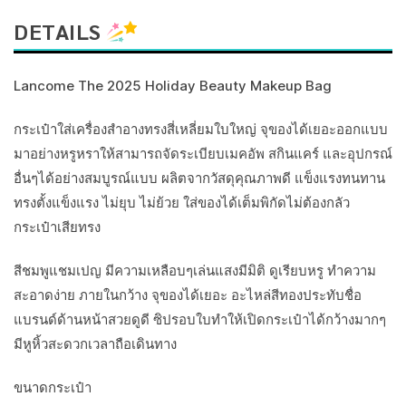
DETAILS
Lancome The 2025 Holiday Beauty Makeup Bag
กระเป๋าใส่เครื่องสำอางทรงสี่เหลี่ยมใบใหญ่ จุของได้เยอะออกแบบ
มาอย่างหรูหราให้สามารถจัดระเบียบเมคอัพ สกินแคร์ และอุปกรณ์
อื่นๆได้อย่างสมบูรณ์แบบ ผลิตจากวัสดุคุณภาพดี แข็งแรงทนทาน
ทรงตั้งแข็งแรง ไม่ยุบ ไม่ย้วย ใส่ของได้เต็มพิกัดไม่ต้องกลัว
กระเป๋าเสียทรง
สีชมพูแชมเปญ มีความเหลือบๆเล่นแสงมีมิติ ดูเรียบหรู ทำความ
สะอาดง่าย ภายในกว้าง จุของได้เยอะ อะไหล่สีทองประทับชื่อ
แบรนด์ด้านหน้าสวยดูดี ซิปรอบใบทำให้เปิดกระเป๋าได้กว้างมากๆ
มีหูหิ้วสะดวกเวลาถือเดินทาง
ขนาดกระเป๋า