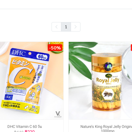
1
-50%
DHC Vitamin C 60 วัน
Nature’s King Royal Jelly Origin
1000mg
฿220