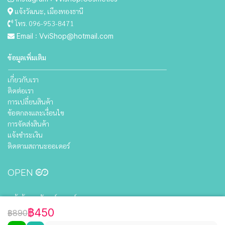
แจ้งวัฒนะ, เมืองทองธานี
โทร. 096-953-8471
Email : VviShop@hotmail.com
ข้อมูลเพิ่มเติม
เกี่ยวกับเรา
ติดต่อเรา
การเปลี่ยนสินค้า
ข้อตกลงและเงื่อนไข
การจัดส่งสินค้า
แจ้งชำระเงิน
ติดตามสถานะออเดอร์
OPEN
หน้าร้าน : จันทร์ - เสาร์
10.00 น. - 21.00 น.
฿450
฿890
(หยุดวันอาทิตย์)