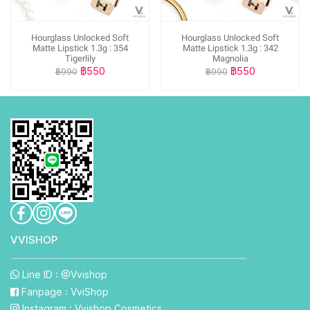
Hourglass Unlocked Soft
Hourglass Unlocked Soft
Matte Lipstick 1.3g : 354
Matte Lipstick 1.3g : 342
Tigerlily
Magnolia
฿550
฿550
฿990
฿990
VVISHO P
Line ID : @Vvishop
Fanpage : VviShop
Instagram : Vvishop.Cosmetics