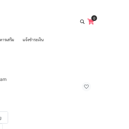
0
หารเสริม
แจ้งชำระเงิน
eam
g