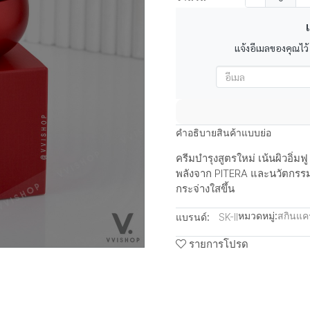
เ
แจ้งอีเมลของคุณไว้
คำอธิบายสินค้าแบบย่อ
ครีมบำรุงสูตรใหม่ เน้นผิวอิ่
พลังจาก PITERA และนวัตกรรมช
กระจ่างใสขึ้น
หมวดหมู่:
สกินแคร
แบรนด์:
SK-II
รายการโปรด