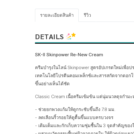
รายละเอียดสินค้า
รีวิว
DETAILS
SK-II Skinpower Re-New Cream
ครีมบำรุงในไลน์ Skinpower สูตรอัปเกรดใหม่เพื่อปร
เทคโนโลยีโปรตีนคอมเพล็กซ์และสารสกัดจากดอกโบตั๋น
ขึ้นอย่างเห็นได้ชัด
Classic Cream เนื้อครีมเข้มข้น แต่นุ่มนวลดุจกำม
- ช่วยยกพวงแก้มให้ดูกระชับขึ้นถึง 7.8 มม.
- ลดเลือนริ้วรอยให้ดูตื้นขึ้นแบบครบวงจร
- เติมเต็มและกักเก็บความชุ่มชื้นใน 3 จุดสำคัญของใบ
- ผสานนวัตกรรมฟื้นฟูผิวจากภายใน ให้ผิวดูอ่อนเยาว์ 