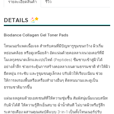
รายละเอียดสินค้า
รีวิว
DETAILS
Biodance Collagen Gel Toner Pads ⁣
โทนเนอร์แพดเนื้อเจล สำหรับคนที่มีปัญหารูขุมขนกว้าง ผิวเริ่ม
หย่อนคล้อย หรือดูเหนื่อยล้า อัดแน่นด้วยคอลลาเจนวอเตอร์ที่มี
โมเลกุลขนาดเล็กและเปปไทด์ (Peptides) ซึมซาบเข้าสู่ผิวได้
อย่างล้ำลึก ช่วยกระตุ้นการสร้างคอลลาเจนตามธรรมชาติ ทำให้ผิว
ยืดหยุ่น กระชับ และรูขุมขนดูเล็กลง ปรับผิวให้เรียบเนียน ช่วย
ให้การลงรองพื้นหรือเครื่องสำอางอื่นๆ ติดทนนานและดูเป็น
ธรรมชาติมากขึ้น
แผ่นเจลอุดมด้วยเอสเซนส์ที่ให้ความชุ่มชื้น สัมผัสนุ่มนิ่มแนบสนิท
กับผิวได้ดี ให้ความรู้สึกเย็นสบาย ฉ่ำน้ำทันที ไม่บาดผิวหรือรู้สึก
ระคายเคือง ผสานคุณสมบัติแบบ 3-in-1 เป็นทั้งโทนเนอร์ปรับ