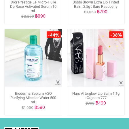
Dior Prestige Le Micro-Huile
Bobbi Brown Extra Lip Tinted
De Rose Activated Serum 10
Balm 2.5g : Bare Raspberry
ml.
฿790
฿1,650
฿890
฿2,200
-44%
-38%
Bioderma Sebium H2O
Nars Afterglow Lip Balm 1.1g
Purifying Micellar Water 500
: Orgasm 777
ml.
฿490
฿790
฿590
฿1,050