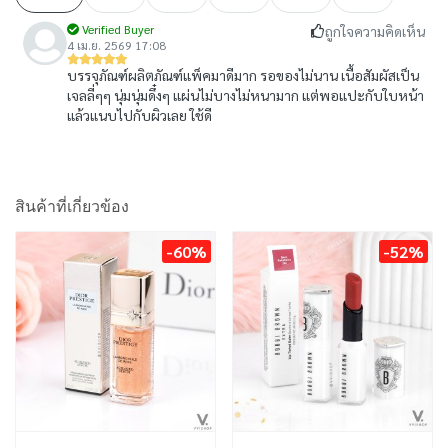
Verified Buyer
ถูกใจความคิดเห็น
4 เม.ย. 2569 17:08
บรรจุภัณฑ์ผลิตภัณฑ์แพ็คมาดีมาก รอของไม่นาน เนื้อสัมผัสเป็น
เจลลี่ๆๆ นุ่มนุ่มดึ๋งๆ แผ่นไม่บางไม่หนามาก แต่พอแปะกับใบหน้า
แล้วแนบไปกับผิวเลย ใช้ดี
สินค้าที่เกี่ยวข้อง
-60%
-52%