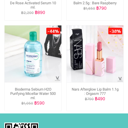
De Rose Activated Serum 10
Balm 2.5g : Bare Raspberry
ml.
฿790
฿1,650
฿890
฿2,200
-44%
-38%
Bioderma Sebium H2O
Nars Afterglow Lip Balm 1.1g
Purifying Micellar Water 500
: Orgasm 777
ml.
฿490
฿790
฿590
฿1,050