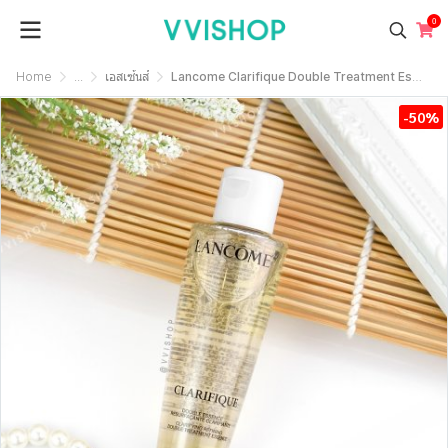
0
Home
...
เอสเซ้นส์
Lancome Clarifique Double Treatment Essence
-50%