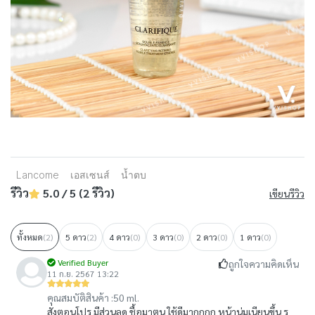
Lancome
เอสเซนส์
น้ำตบ
รีวิว
5.0 / 5 (2 รีวิว)
เขียนรีวิว
ทั้งหมด
(2)
5 ดาว
(2)
4 ดาว
(0)
3 ดาว
(0)
2 ดาว
(0)
1 ดาว
(0)
Verified Buyer
ถูกใจความคิดเห็น
11 ก.ย. 2567 13:22
คุณสมบัติสินค้า :
50 ml.
สั่งตอนโปร มีส่วนลด ชื้อมาตุน ใช้ดีมากกกก หน้านุ่มเนียนขึ้น รู