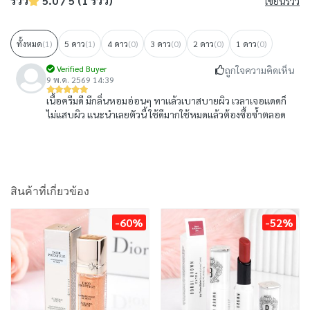
รีวิว
5.0 / 5 (1 รีวิว)
เขียนรีวิว
ทั้งหมด
(1)
5 ดาว
(1)
4 ดาว
(0)
3 ดาว
(0)
2 ดาว
(0)
1 ดาว
(0)
Verified Buyer
ถูกใจความคิดเห็น
9 พ.ค. 2569 14:39
เนื้อครีมดี มีกลิ่นหอมอ่อนๆ ทาแล้วเบาสบายผิว เวลาเจอแดดก็
ไม่แสบผิว แนะนำเลยตัวนี้ ใช้ดีมากใช้หมดแล้วต้องซื้อซ้ำตลอด
สินค้าที่เกี่ยวข้อง
-60%
-52%