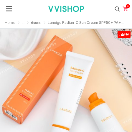
0
Home
...
กันแดด
Laneige Radian-C Sun Cream SPF50+ PA++++ 50 ml.
-46%