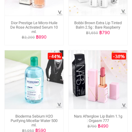
Dior Prestige Le Micro-Huile
Bobbi Brown Extra Lip Tinted
De Rose Activated Serum 10
Balm 2.5g : Bare Raspberry
ml.
฿790
฿1,650
฿890
฿2,200
-44%
-38%
Bioderma Sebium H2O
Nars Afterglow Lip Balm 1.1g
Purifying Micellar Water 500
: Orgasm 777
ml.
฿490
฿790
฿590
฿1,050