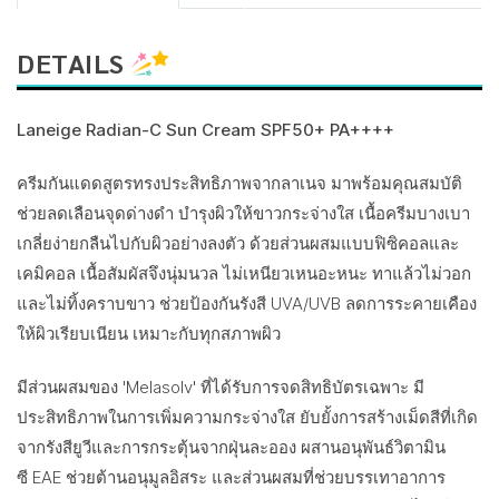
DETAILS
Laneige Radian-C Sun Cream SPF50+ PA++++
ครีมกันแดดสูตรทรงประสิทธิภาพจากลาเนจ มาพร้อมคุณสมบัติ
ช่วยลดเลือนจุดด่างดำ บำรุงผิวให้ขาวกระจ่างใส เนื้อครีมบางเบา
เกลี่ยง่ายกลืนไปกับผิวอย่างลงตัว ด้วยส่วนผสมแบบฟิซิคอลและ
เคมิคอล เนื้อสัมผัสจึงนุ่มนวล ไม่เหนียวเหนอะหนะ ทาแล้วไม่วอก
และไม่ทิ้งคราบขาว ช่วยป้องกันรังสี UVA/UVB ลดการระคายเคือง
ให้ผิวเรียบเนียน เหมาะกับทุกสภาพผิว
มีส่วนผสมของ 'Melasolv' ที่ได้รับการจดสิทธิบัตรเฉพาะ มี
ประสิทธิภาพในการเพิ่มความกระจ่างใส ยับยั้งการสร้างเม็ดสีที่เกิด
จากรังสียูวีและการกระตุ้นจากฝุ่นละออง ผสานอนุพันธ์วิตามิน
ซี EAE ช่วยต้านอนุมูลอิสระ และส่วนผสมที่ช่วยบรรเทาอาการ