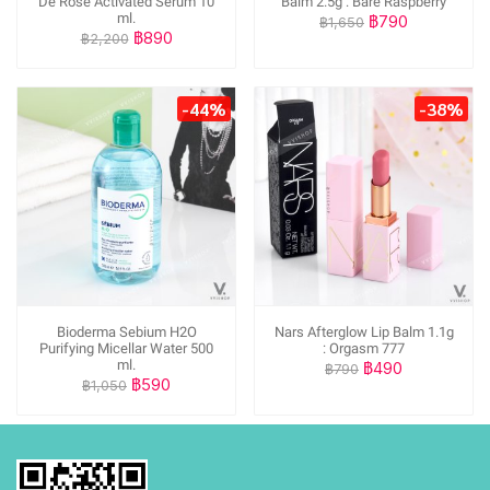
De Rose Activated Serum 10
Balm 2.5g : Bare Raspberry
ml.
฿790
฿1,650
฿890
฿2,200
-44%
-38%
Bioderma Sebium H2O
Nars Afterglow Lip Balm 1.1g
Purifying Micellar Water 500
: Orgasm 777
ml.
฿490
฿790
฿590
฿1,050