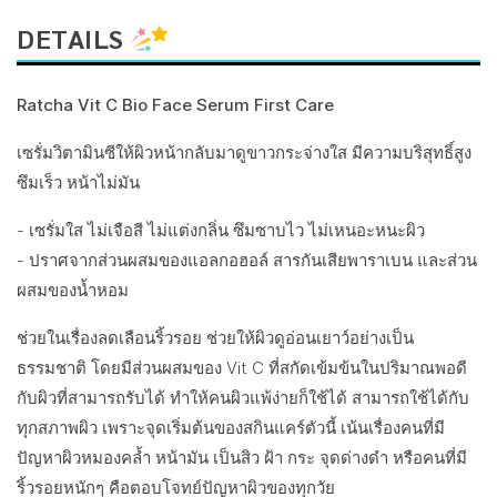
DETAILS
Ratcha Vit C Bio Face Serum First Care
เซรั่มวิตามินซีให้ผิวหน้ากลับมาดูขาวกระจ่างใส มีความบริสุทธิ์สูง
ซึมเร็ว หน้าไม่มัน
- เซรั่มใส ไม่เจือสี ไม่แต่งกลิ่น ซึมซาบไว ไม่เหนอะหนะผิว
- ปราศจากส่วนผสมของแอลกอฮอล์ สารกันเสียพาราเบน และส่วน
ผสมของน้ำหอม
ช่วยในเรื่องลดเลือนริ้วรอย ช่วยให้ผิวดูอ่อนเยาว์อย่างเป็น
ธรรมชาติ โดยมีส่วนผสมของ Vit C ที่สกัดเข้มข้นในปริมาณพอดี
กับผิวที่สามารถรับได้ ทำให้คนผิวแพ้ง่ายก็ใช้ได้ สามารถใช้ได้กับ
ทุกสภาพผิว เพราะจุดเริ่มต้นของสกินแคร์ตัวนี้ เน้นเรื่องคนที่มี
ปัญหาผิวหมองคล้ำ หน้ามัน เป็นสิว ฝ้า กระ จุดด่างดำ หรือคนที่มี
ริ้วรอยหนักๆ คือตอบโจทย์ปัญหาผิวของทุกวัย