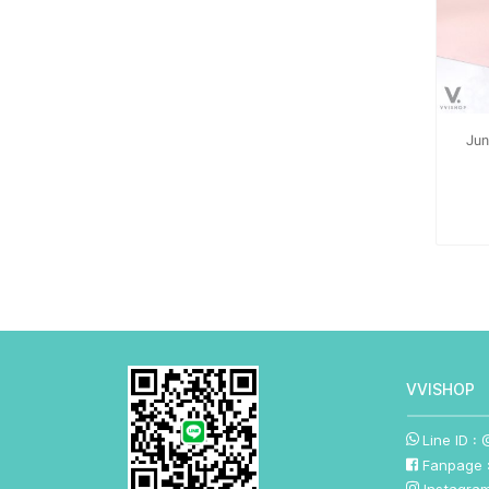
Jun
VVISHO P
Line ID :
Fanpage :
Instagra