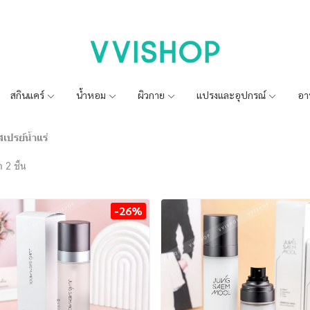
สกินแคร์
น้ำหอม
ผิวกาย
แปรงและอุปกรณ์
อา
สเปรย์น้ำแร่
 2 ชิ้น
-26%