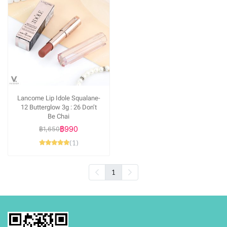
Lancome Lip Idole Squalane-
12 Butterglow 3g : 26 Don’t
Be Chai
฿990
฿1,650
(1)
1