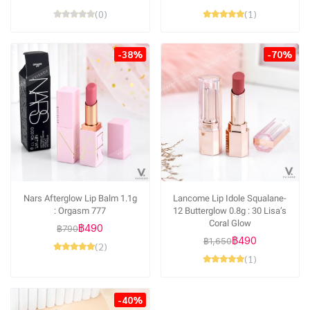
(0)
(1)
-38%
-70%
Nars Afterglow Lip Balm 1.1g
Lancome Lip Idole Squalane-
: Orgasm 777
12 Butterglow 0.8g : 30 Lisa’s
Coral Glow
฿490
฿790
฿490
฿1,650
(2)
(1)
-40%