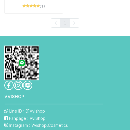
(1)
1
VVISHO P
Line ID : @Vvishop
Fanpage : VviShop
Instagram : Vvishop.Cosmetics